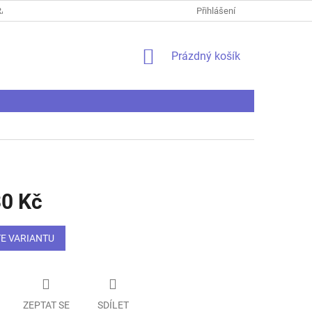
ANY OSOBNÍCH ÚDAJŮ
REKLAMAČNÍ ŘÁD
Přihlášení
REKLAMAČNÍ PROTO
NÁKUPNÍ
Prázdný košík
KOŠÍK
0 Kč
E VARIANTU
ZEPTAT SE
SDÍLET