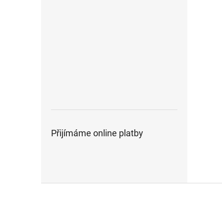
Přijímáme online platby
Z
á
p
a