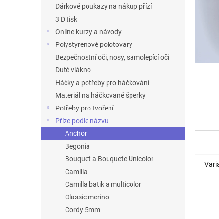
n
Dárkové poukazy na nákup přízí
e
3 D tisk
l
Online kurzy a návody
Polystyrenové polotovary
Bezpečnostní oči, nosy, samolepící oči
Duté vlákno
Háčky a potřeby pro háčkování
Materiál na háčkované šperky
Potřeby pro tvoření
Příze podle názvu
Anchor
Begonia
Bouquet a Bouquete Unicolor
Vari
Camilla
Camilla batik a multicolor
Classic merino
Cordy 5mm