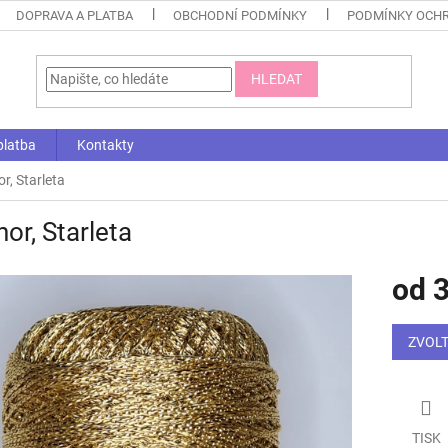
DOPRAVA A PLATBA
OBCHODNÍ PODMÍNKY
PODMÍNKY OCHR
HLEDAT
platba
Kontakty
r, Starleta
or, Starleta
od
3
Měrná
cena:
ZVOLT
TISK