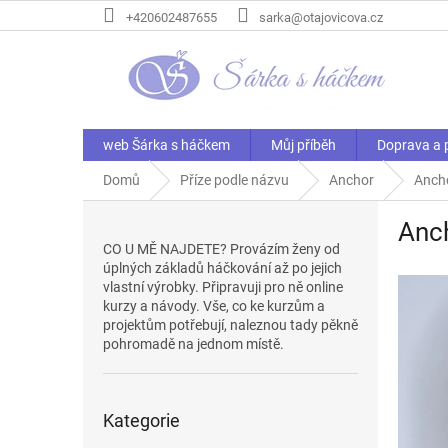
Přejít
+420602487655
sarka@otajovicova.cz
na
obsah
web Šárka s háčkem
Můj příběh
Doprava a 
Domů
Příze podle názvu
Anchor
Ancho
P
Anch
o
CO U MĚ NAJDETE? Provázím ženy od
s
úplných základů háčkování až po jejich
t
vlastní výrobky. Připravuji pro ně online
r
kurzy a návody. Vše, co ke kurzům a
a
projektům potřebují, naleznou tady pěkně
n
pohromadě na jednom místě.
n
í
Přeskočit
p
Kategorie
kategorie
a