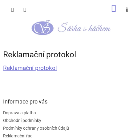
Přejít
NÁKUP
na
obsah
KOŠÍK
Reklamační protokol
Reklamační protokol
Z
á
p
a
Informace pro vás
t
Doprava a platba
í
Obchodní podmínky
Podmínky ochrany osobních údajů
Reklamační řád