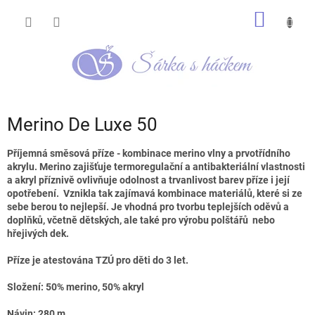
Přejít
NÁKUP
na
obsah
KOŠÍK
Merino De Luxe 50
Příjemná směsová příze - kombinace merino vlny a prvotřídního
akrylu. Merino zajišťuje termoregulační a antibakteriální vlastnosti
a akryl příznivě ovlivňuje odolnost a trvanlivost barev příze i její
opotřebení. Vznikla tak zajímavá kombinace materiálů, které si ze
sebe berou to nejlepší. Je vhodná pro tvorbu teplejších oděvů a
doplňků, včetně dětských, ale také pro výrobu polštářů nebo
hřejivých dek.
Příze je atestována TZÚ pro děti do 3 let.
Složení: 50% merino, 50% akryl
Návin: 280 m