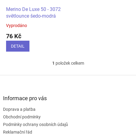
o
d
Merino De Luxe 50 - 3072
u
světlounce šedo-modrá
k
Vyprodáno
t
76 Kč
ů
DETAIL
1
položek celkem
O
v
l
Z
á
á
d
p
a
a
Informace pro vás
c
t
í
Doprava a platba
í
p
Obchodní podmínky
r
v
Podmínky ochrany osobních údajů
k
Reklamační řád
y