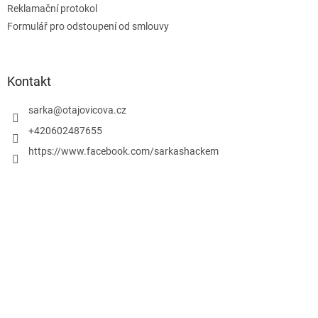
Reklamační protokol
v
ý
Formulář pro odstoupení od smlouvy
p
i
s
u
Kontakt
sarka
@
otajovicova.cz
+420602487655
https://www.facebook.com/sarkashackem