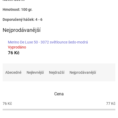
Hmotnost: 100 gr.
Doporučený háček: 4 - 6
Nejprodávanější
Merino De Luxe 50 - 3072 světlounce šedo-modrá
Vyprodáno
76 Kč
Ř
a
Abecedně
Nejlevnější
Nejdražší
Nejprodávanější
z
e
n
Cena
í
p
76
Kč
77
Kč
r
o