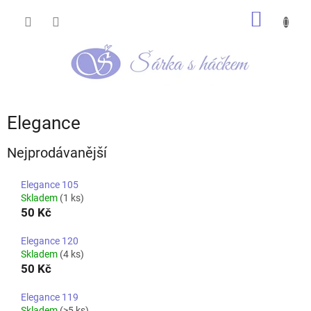
Přejít
NÁKUP
na
obsah
KOŠÍK
Elegance
Nejprodávanější
Elegance 105
Skladem
(1 ks)
50 Kč
Elegance 120
Skladem
(4 ks)
50 Kč
Elegance 119
Skladem
(>5 ks)