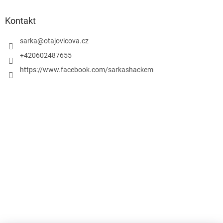
s
u
Kontakt
sarka
@
otajovicova.cz
+420602487655
https://www.facebook.com/sarkashackem