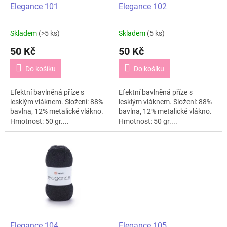
d
Elegance 101
Elegance 102
u
k
Skladem
(>5 ks)
Skladem
(5 ks)
t
50 Kč
50 Kč
ů
Do košíku
Do košíku
Efektní bavlněná příze s
Efektní bavlněná příze s
lesklým vláknem. Složení: 88%
lesklým vláknem. Složení: 88%
bavlna, 12% metalické vlákno.
bavlna, 12% metalické vlákno.
Hmotnost: 50 gr....
Hmotnost: 50 gr....
Elegance 104
Elegance 105