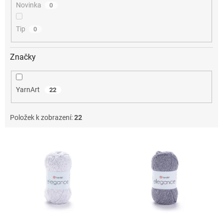
Novinka
0
Tip
0
Značky
YarnArt
22
Položek k zobrazení:
22
V
ý
p
i
s
p
r
o