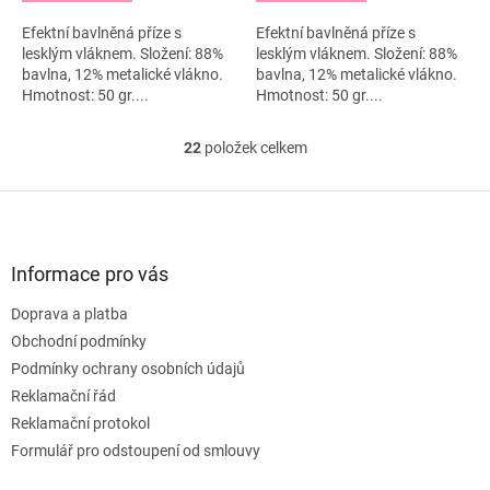
Efektní bavlněná příze s
Efektní bavlněná příze s
lesklým vláknem. Složení: 88%
lesklým vláknem. Složení: 88%
bavlna, 12% metalické vlákno.
bavlna, 12% metalické vlákno.
Hmotnost: 50 gr....
Hmotnost: 50 gr....
22
položek celkem
O
v
l
Z
á
á
d
p
a
a
Informace pro vás
c
t
í
Doprava a platba
í
p
Obchodní podmínky
r
v
Podmínky ochrany osobních údajů
k
Reklamační řád
y
Reklamační protokol
v
ý
Formulář pro odstoupení od smlouvy
p
i