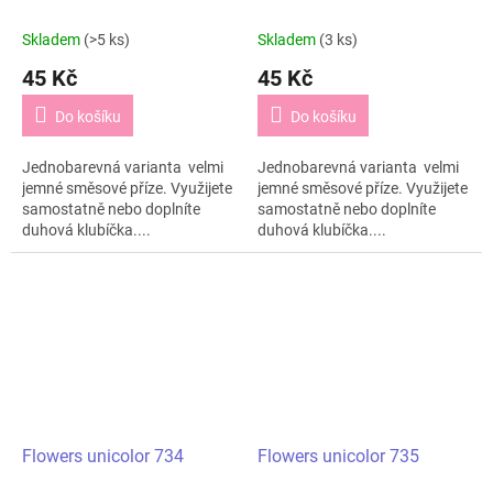
Skladem
(>5 ks)
Skladem
(3 ks)
45 Kč
45 Kč
Do košíku
Do košíku
Jednobarevná varianta velmi
Jednobarevná varianta velmi
jemné směsové příze. Využijete
jemné směsové příze. Využijete
samostatně nebo doplníte
samostatně nebo doplníte
duhová klubíčka....
duhová klubíčka....
Flowers unicolor 734
Flowers unicolor 735