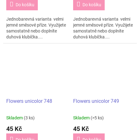
Do košíku
Do košíku
Jednobarevná varianta velmi
Jednobarevná varianta velmi
jemné směsové příze. Využijete
jemné směsové příze. Využijete
samostatně nebo doplníte
samostatně nebo doplníte
duhová klubíčka....
duhová klubíčka....
Flowers unicolor 748
Flowers unicolor 749
Skladem
(3 ks)
Skladem
(>5 ks)
45 Kč
45 Kč
Do košíku
Do košíku