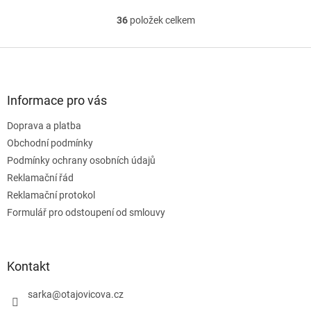
36
položek celkem
O
v
l
Z
á
á
d
p
a
a
Informace pro vás
c
t
í
Doprava a platba
í
p
Obchodní podmínky
r
v
Podmínky ochrany osobních údajů
k
Reklamační řád
y
Reklamační protokol
v
ý
Formulář pro odstoupení od smlouvy
p
i
s
u
Kontakt
sarka
@
otajovicova.cz