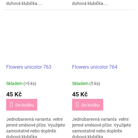
duhová klubíčka....
duhová klubíčka....
Flowers unicolor 763
Flowers unicolor 764
Skladem
(>5 ks)
Skladem
(5 ks)
45 Kč
45 Kč
Do košíku
Do košíku
Jednobarevná varianta velmi
Jednobarevná varianta velmi
jemné směsové příze. Využijete
jemné směsové příze. Využijete
samostatně nebo doplníte
samostatně nebo doplníte
duhová klubíčka....
duhová klubíčka....