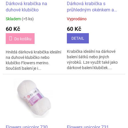
d
Dárková krabička na
Dárková krabička s
u
duhové klubíčko
průhledným okénkem a
k
stužkou
Skladem
(>5 ks)
Vyprodáno
t
60 Kč
60 Kč
ů
DETAIL
Do košíku
Krabička ideální na dárkové
Hnědá dárková krabička ideální
balení šátků nebo jiných
na duhové klubíčko nebo
výrobků. Lze využít také jako
klubíčko Flowers merino.
dárkové balení klubíček....
Součástí balení je i...
Flowers unicolor 730
Flowers unicolor 731