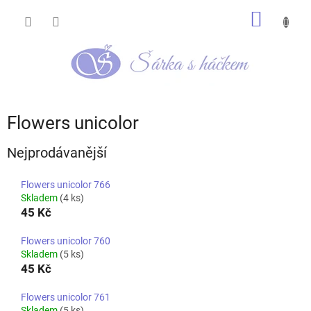
Přejít
NÁKUP
na
obsah
KOŠÍK
Flowers unicolor
Nejprodávanější
Flowers unicolor 766
Skladem
(4 ks)
45 Kč
Flowers unicolor 760
Skladem
(5 ks)
45 Kč
Flowers unicolor 761
Skladem
(5 ks)