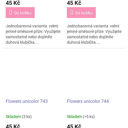
45 Kč
45 Kč
Do košíku
Do košíku
Jednobarevná varianta velmi
Jednobarevná varianta velmi
jemné směsové příze. Využijete
jemné směsové příze. Využijete
samostatně nebo doplníte
samostatně nebo doplníte
duhová klubíčka....
duhová klubíčka....
Flowers unicolor 743
Flowers unicolor 744
Skladem
(3 ks)
Skladem
(>5 ks)
45 Kč
45 Kč