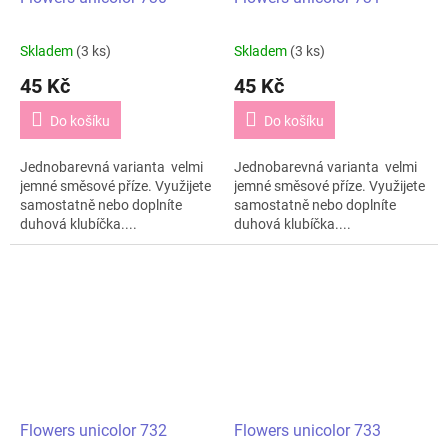
Skladem
(3 ks)
Skladem
(3 ks)
45 Kč
45 Kč
Do košíku
Do košíku
Jednobarevná varianta velmi
Jednobarevná varianta velmi
jemné směsové příze. Využijete
jemné směsové příze. Využijete
samostatně nebo doplníte
samostatně nebo doplníte
duhová klubíčka....
duhová klubíčka....
Flowers unicolor 732
Flowers unicolor 733