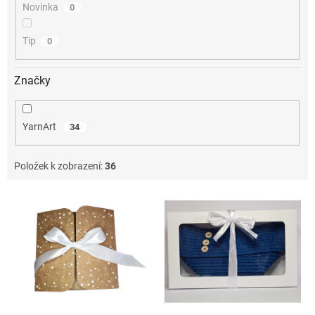
Novinka
0
Tip
0
Značky
YarnArt
34
Položek k zobrazení:
36
V
ý
p
i
s
p
r
o