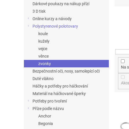
n
z
Dárkové poukazy na nákup přízí
e
e
3 D tisk
l
n
Online kurzy a návody
í
Polystyrenové polotovary
p
r
koule
o
kužely
d
vejce
u
věnce
k
zvonky
t
Na s
ů
Bezpečnostní oči, nosy, samolepící oči
Duté vlákno
Akc
Háčky a potřeby pro háčkování
Materiál na háčkované šperky
V
Potřeby pro tvoření
ý
Příze podle názvu
p
Anchor
i
Begonia
s