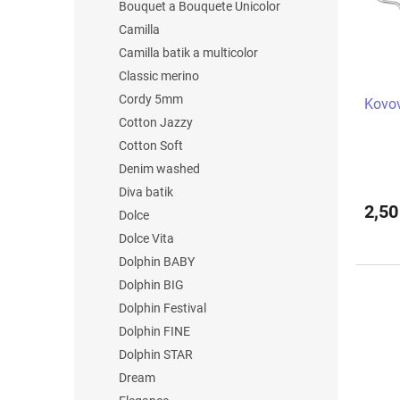
p
Bouquet a Bouquete Unicolor
r
Camilla
o
Camilla batik a multicolor
d
Classic merino
u
Cordy 5mm
Kovov
k
Cotton Jazzy
t
ů
Cotton Soft
Denim washed
Diva batik
2,50
Dolce
Dolce Vita
Dolphin BABY
Dolphin BIG
Dolphin Festival
Dolphin FINE
Dolphin STAR
Dream