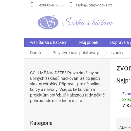
Přejít
+420602487655
sarka@otajovicova.cz
na
obsah
web Šárka s háčkem
Můj příběh
Doprava a 
Domů
Polystyrenové polotovary
zvonky
P
zvo
o
CO U MĚ NAJDETE? Provázím ženy od
s
úplných základů háčkování až po jejich
Nejpr
t
vlastní výrobky. Připravuji pro ně online
r
kurzy a návody. Vše, co ke kurzům a
a
Zvon
projektům potřebují, naleznou tady pěkně
n
Skl
pohromadě na jednom místě.
7 K
n
í
Přeskočit
p
Ř
Kategorie
kategorie
a
a
Abece