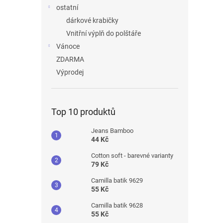
ostatní
dárkové krabičky
Vnitřní výplň do polštáře
Vánoce
ZDARMA
Výprodej
Top 10 produktů
Jeans Bamboo
44 Kč
Cotton soft - barevné varianty
79 Kč
Camilla batik 9629
55 Kč
Camilla batik 9628
55 Kč