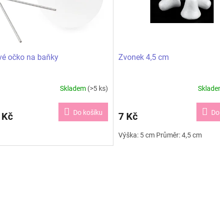
é očko na baňky
Zvonek 4,5 cm
Skladem
(>5 ks)
Sklad
Do košíku
Do
 Kč
7 Kč
Výška: 5 cm Průměr: 4,5 cm