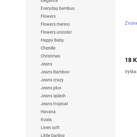
Elegance
Everyday bambus
Flowers
Zvon
Flowers merino
Flowers unicolor
Happy Baby
Chenille
Christmas
18 K
Jeans
Výška
Jeans Bamboo
Jeans crazy
Jeans plus
Jeans splash
Jeans tropical
Havana
Koala
Linen soft
Little Darling