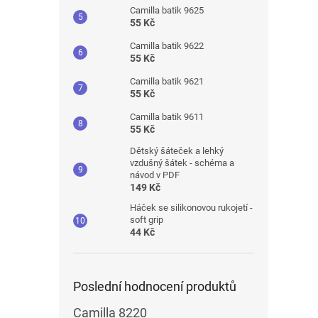
Camilla batik 9625
55 Kč
Camilla batik 9622
55 Kč
Camilla batik 9621
55 Kč
Camilla batik 9611
55 Kč
Dětský šáteček a lehký
vzdušný šátek - schéma a
návod v PDF
149 Kč
Háček se silikonovou rukojetí -
soft grip
44 Kč
Poslední hodnocení produktů
Camilla 8220