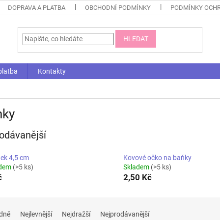
DOPRAVA A PLATBA
OBCHODNÍ PODMÍNKY
PODMÍNKY OCHR
HLEDAT
platba
Kontakty
nky
odávanější
ek 4,5 cm
Kovové očko na baňky
adem
(>5 ks)
Skladem
(>5 ks)
č
2,50 Kč
dně
Nejlevnější
Nejdražší
Nejprodávanější