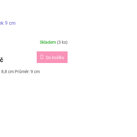
ek 9 cm
Skladem
(3 ks)
Do košíku
č
: 8,8 cm Průměr: 9 cm
O
v
l
á
d
a
c
í
p