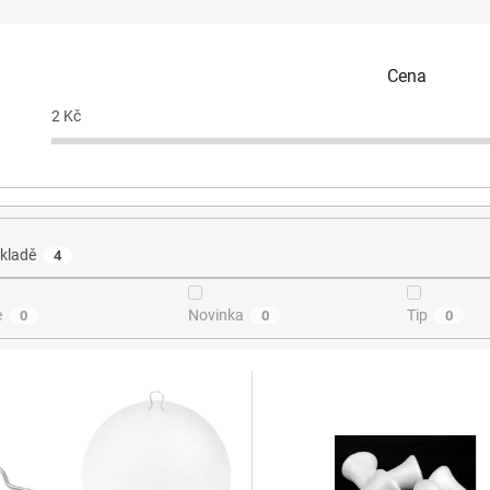
Cena
2
Kč
kladě
4
e
Novinka
Tip
0
0
0