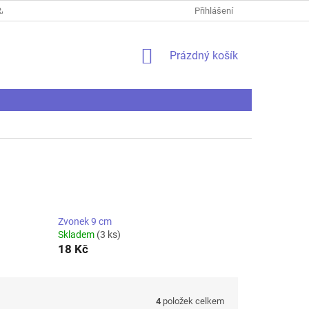
ANY OSOBNÍCH ÚDAJŮ
REKLAMAČNÍ ŘÁD
Přihlášení
REKLAMAČNÍ PROTO
NÁKUPNÍ
Prázdný košík
KOŠÍK
Zvonek 9 cm
Skladem
(3 ks)
18 Kč
4
položek celkem