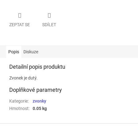
ZEPTAT SE
SDÍLET
Popis
Diskuze
Detailní popis produktu
Zvonek je dutý.
Doplňkové parametry
Kategorie
:
zvonky
Hmotnost
:
0.05 kg
Z
á