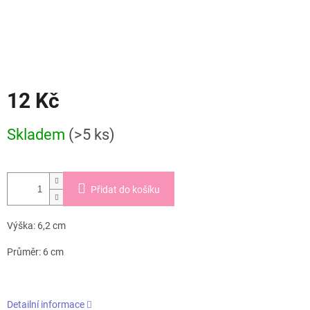
12 Kč
Měrná
Skladem
(>5 ks)
cena:
Přidat do košíku
Výška: 6,2 cm
Průměr: 6 cm
Detailní informace