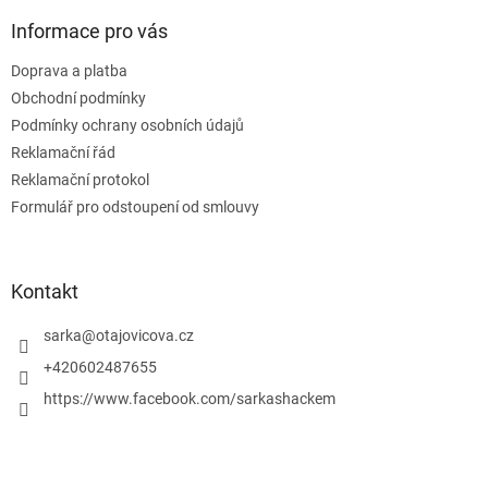
p
a
Informace pro vás
t
Doprava a platba
í
Obchodní podmínky
Podmínky ochrany osobních údajů
Reklamační řád
Reklamační protokol
Formulář pro odstoupení od smlouvy
Kontakt
sarka
@
otajovicova.cz
+420602487655
https://www.facebook.com/sarkashackem