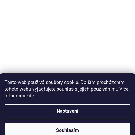
Tento web používá soubory cookie. Dalším procházením
Obchodní podmínky
tohoto webu vyjadřujete souhlas s jejich používáním.. Více
informací
zde
.
Nastavení
Vytvořil Shoptet
Souhlasím
Copyright 2026
Šárka s háčkem
. Všechna práva vyhrazena.