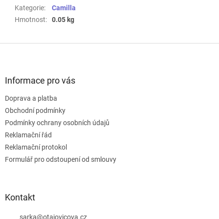
Kategorie
:
Camilla
Hmotnost
:
0.05 kg
Z
á
p
a
Informace pro vás
t
Doprava a platba
í
Obchodní podmínky
Podmínky ochrany osobních údajů
Reklamační řád
Reklamační protokol
Formulář pro odstoupení od smlouvy
Kontakt
sarka
@
otajovicova.cz