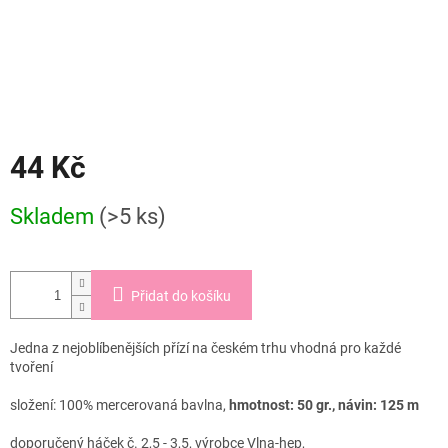
44 Kč
Měrná
Skladem
(>5 ks)
cena:
Přidat do košíku
Jedna z nejoblíbenějších přízí na českém trhu vhodná pro každé
tvoření
složení: 100% mercerovaná bavlna,
hmotnost: 50 gr., návin: 125 m
doporučený háček č. 2,5 - 3,5, výrobce Vlna-hep,