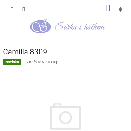
Přejít
NÁKUP
na
obsah
KOŠÍK
Camilla 8309
Značka:
Vlna-Hep
Novinka