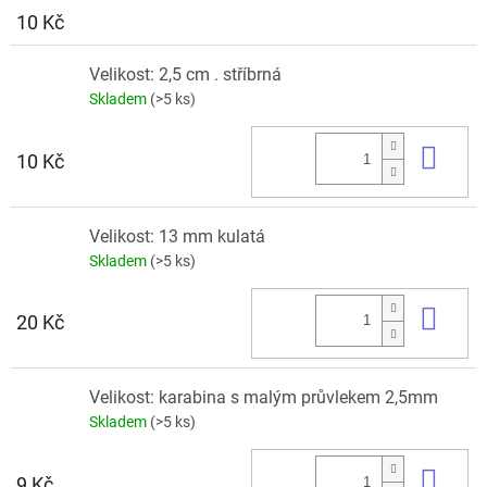
10 Kč
Velikost: 2,5 cm . stříbrná
Skladem
(>5 ks)
Do 
10 Kč
Velikost: 13 mm kulatá
Skladem
(>5 ks)
Do 
20 Kč
Velikost: karabina s malým průvlekem 2,5mm
Skladem
(>5 ks)
Do 
9 Kč