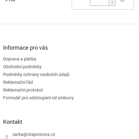
Z
á
p
a
Informace pro vás
t
Doprava a platba
í
Obchodní podmínky
Podmínky ochrany osobních údajů
Reklamační řád
Reklamační protokol
Formulář pro odstoupení od smlouvy
Kontakt
sarka
@
otajovicova.cz