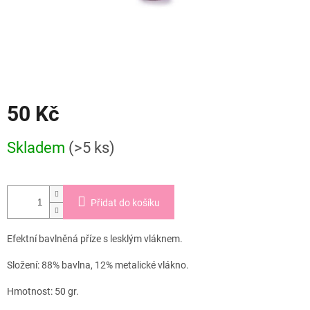
50 Kč
Měrná
Skladem
(>5 ks)
cena:
Přidat do košíku
Efektní bavlněná příze s lesklým vláknem.
Složení: 88% bavlna, 12% metalické vlákno.
Hmotnost: 50 gr.