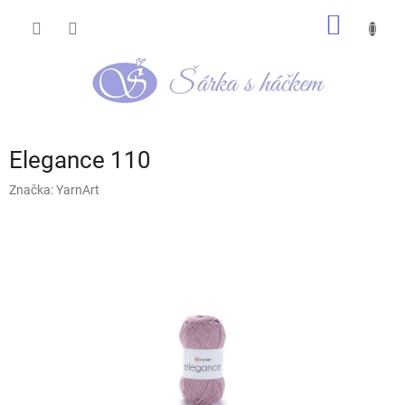
Přejít
NÁKUP
na
obsah
KOŠÍK
Elegance 110
Značka:
YarnArt