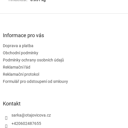
Z
á
p
a
Informace pro vás
t
Doprava a platba
í
Obchodní podmínky
Podmínky ochrany osobních údajů
Reklamační řád
Reklamační protokol
Formulář pro odstoupení od smlouvy
Kontakt
sarka
@
otajovicova.cz
+420602487655