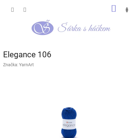
Přejít
NÁKUP
na
obsah
KOŠÍK
Elegance 106
Značka:
YarnArt