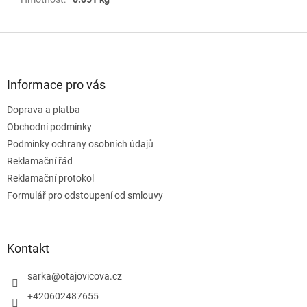
Z
á
p
a
Informace pro vás
t
Doprava a platba
í
Obchodní podmínky
Podmínky ochrany osobních údajů
Reklamační řád
Reklamační protokol
Formulář pro odstoupení od smlouvy
Kontakt
sarka
@
otajovicova.cz
+420602487655