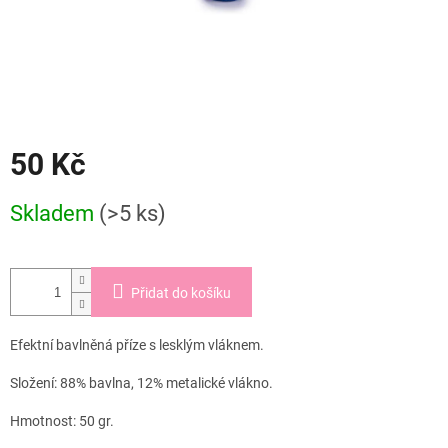
50 Kč
Měrná
Skladem
(>5 ks)
cena:
Přidat do košíku
Efektní bavlněná příze s lesklým vláknem.
Složení: 88% bavlna, 12% metalické vlákno.
Hmotnost: 50 gr.