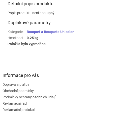
Detailní popis produktu
Popis produktu není dostupný
Doplňkové parametry
Kategorie
:
Bouquet a Bouquete Unicolor
Hmotnost
:
0.25 kg
Položka byla vyprodána…
Z
á
p
a
Informace pro vás
t
Doprava a platba
í
Obchodní podmínky
Podmínky ochrany osobních údajů
Reklamační řád
Reklamační protokol