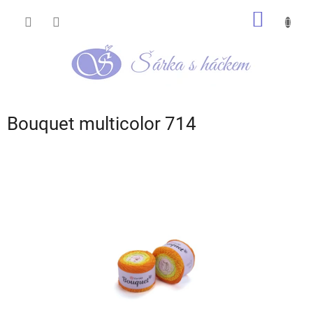
Přejít
NÁKUP
na
obsah
KOŠÍK
Bouquet multicolor 714