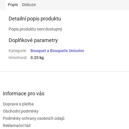
Popis
Diskuze
Detailní popis produktu
Popis produktu není dostupný
Doplňkové parametry
Kategorie
:
Bouquet a Bouquete Unicolor
Hmotnost
:
0.25 kg
Z
á
p
a
Informace pro vás
t
Doprava a platba
í
Obchodní podmínky
Podmínky ochrany osobních údajů
Reklamační řád