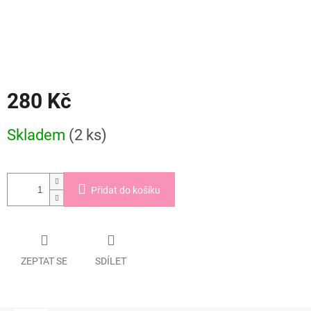
280 Kč
Měrná
Skladem
(2 ks)
cena:
Přidat do košíku
ZEPTAT SE
SDÍLET