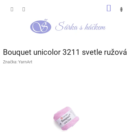
Přejít
NÁKUP
na
obsah
KOŠÍK
Bouquet unicolor 3211 svetle ružová
Značka:
YarnArt