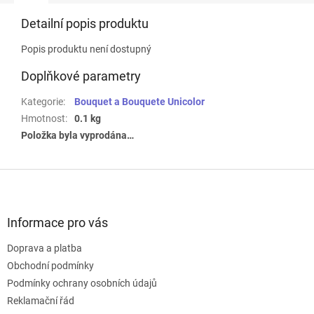
Detailní popis produktu
Popis produktu není dostupný
Doplňkové parametry
Kategorie
:
Bouquet a Bouquete Unicolor
Hmotnost
:
0.1 kg
Položka byla vyprodána…
Z
á
p
a
Informace pro vás
t
Doprava a platba
í
Obchodní podmínky
Podmínky ochrany osobních údajů
Reklamační řád