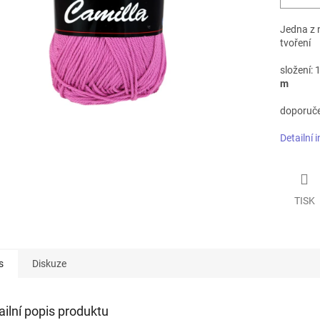
Jedna z 
tvoření
složení:
m
doporučen
Detailní 
TISK
s
Diskuze
ailní popis produktu