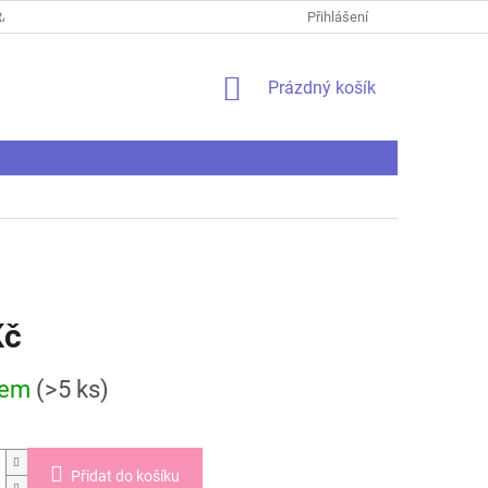
ANY OSOBNÍCH ÚDAJŮ
REKLAMAČNÍ ŘÁD
Přihlášení
REKLAMAČNÍ PROTO
NÁKUPNÍ
Prázdný košík
KOŠÍK
Kč
dem
(>5 ks)
Přidat do košíku