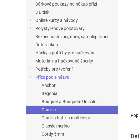
n
Dárkové poukazy na nákup přízí
e
3 D tisk
l
Online kurzy a návody
Polystyrenové polotovary
Bezpečnostní oči, nosy, samolepící oči
Duté vlákno
Háčky a potřeby pro háčkování
Materiál na háčkované šperky
Potřeby pro tvoření
Příze podle názvu
Anchor
Begonia
Bouquet a Bouquete Unicolor
Camilla
Popi
Camilla batik a multicolor
Classic merino
Cordy 5mm
Det