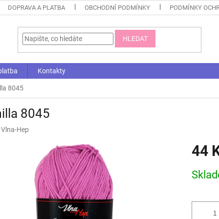
DOPRAVA A PLATBA
OBCHODNÍ PODMÍNKY
PODMÍNKY OCHR
HLEDAT
platba
Kontakty
lla 8045
illa 8045
:
Vlna-Hep
44 
Měrná
Skla
cena: