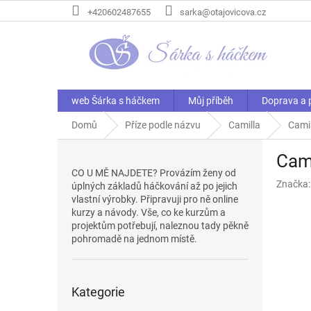
Přejít
+420602487655
sarka@otajovicova.cz
na
obsah
web Šárka s háčkem
Můj příběh
Doprava a 
Domů
Příze podle názvu
Camilla
Cami
P
Cam
o
CO U MĚ NAJDETE? Provázím ženy od
s
Značka
úplných základů háčkování až po jejich
t
vlastní výrobky. Připravuji pro ně online
r
kurzy a návody. Vše, co ke kurzům a
a
projektům potřebují, naleznou tady pěkně
n
pohromadě na jednom místě.
n
í
Přeskočit
p
Kategorie
kategorie
a