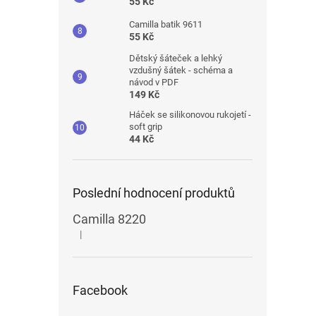
55 Kč
Camilla batik 9611
55 Kč
Dětský šáteček a lehký
vzdušný šátek - schéma a
návod v PDF
149 Kč
Háček se silikonovou rukojetí -
soft grip
44 Kč
Poslední hodnocení produktů
Camilla 8220
|
Hodnocení produktu je 5 z 5 hvězdiček.
Facebook