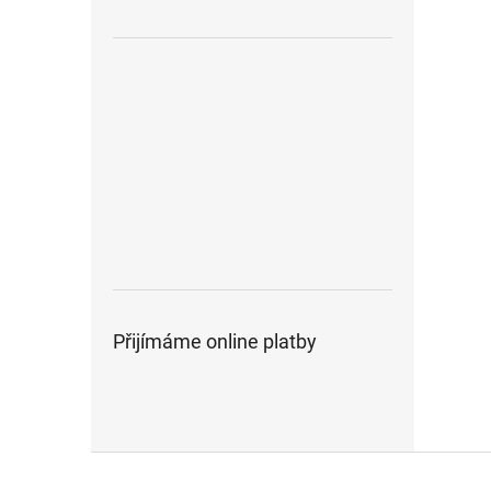
Přijímáme online platby
Z
á