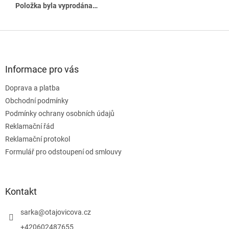
Položka byla vyprodána…
Z
á
p
a
Informace pro vás
t
Doprava a platba
í
Obchodní podmínky
Podmínky ochrany osobních údajů
Reklamační řád
Reklamační protokol
Formulář pro odstoupení od smlouvy
Kontakt
sarka
@
otajovicova.cz
+420602487655