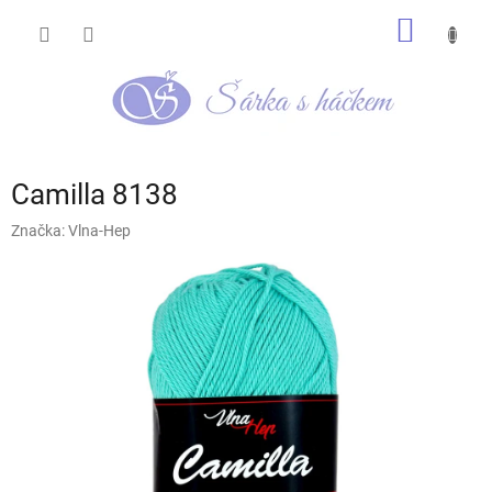
Přejít
NÁKUP
na
obsah
KOŠÍK
Camilla 8138
Značka:
Vlna-Hep