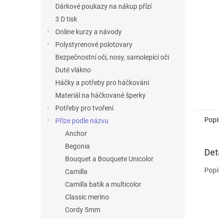
n
Dárkové poukazy na nákup přízí
e
3 D tisk
l
Online kurzy a návody
Polystyrenové polotovary
Bezpečnostní oči, nosy, samolepící oči
Duté vlákno
Háčky a potřeby pro háčkování
Materiál na háčkované šperky
Potřeby pro tvoření
Popi
Příze podle názvu
Anchor
Begonia
Det
Bouquet a Bouquete Unicolor
Popi
Camilla
Camilla batik a multicolor
Classic merino
Cordy 5mm