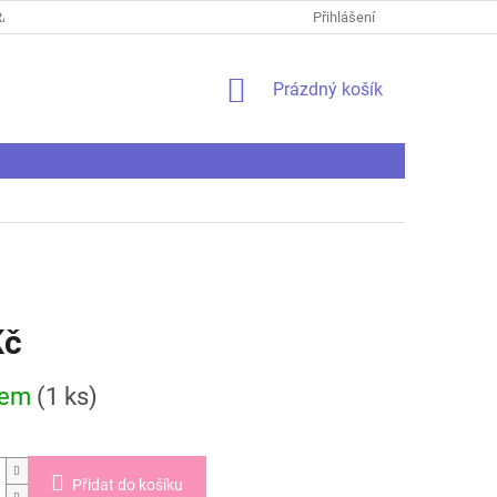
ANY OSOBNÍCH ÚDAJŮ
REKLAMAČNÍ ŘÁD
Přihlášení
REKLAMAČNÍ PROTO
NÁKUPNÍ
Prázdný košík
KOŠÍK
Kč
dem
(1 ks)
Přidat do košíku