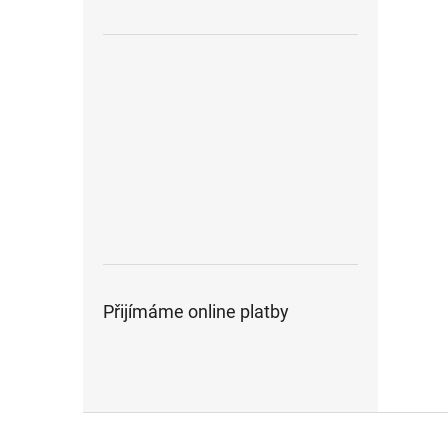
Přijímáme online platby
Z
á