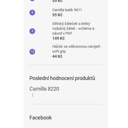
55 Kč
Camilla batik 9611
55 Kč
Dětský šáteček a lehký
vzdušný šátek - schéma a
návod v PDF
149 Kč
Háček se silikonovou rukojetí -
soft grip
44 Kč
Poslední hodnocení produktů
Camilla 8220
|
Hodnocení produktu je 5 z 5 hvězdiček.
Facebook