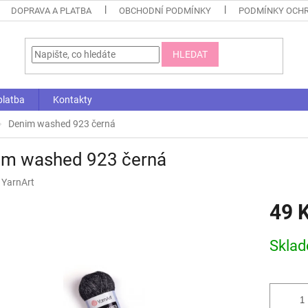
DOPRAVA A PLATBA
OBCHODNÍ PODMÍNKY
PODMÍNKY OCHR
HLEDAT
platba
Kontakty
Denim washed 923 černá
im washed 923 černá
:
YarnArt
49 
Měrná
Skla
cena: