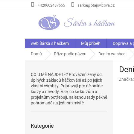
Přejít
+420602487655
sarka@otajovicova.cz
na
obsah
web Šárka s háčkem
Můj příběh
Doprava a 
Domů
Příze podle názvu
Denim washed
P
Den
o
CO U MĚ NAJDETE? Provázím ženy od
s
Značka
úplných základů háčkování až po jejich
t
vlastní výrobky. Připravuji pro ně online
r
kurzy a návody. Vše, co ke kurzům a
a
projektům potřebují, naleznou tady pěkně
n
pohromadě na jednom místě.
n
í
Přeskočit
p
Kategorie
kategorie
a