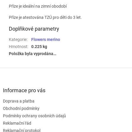
Příze je ideální na zimní obodobí
Příze je atestována TZÚ pro děti do 3 let.
Doplňkové parametry
Kategorie
:
Flowers merino
Hmotnost
:
0.225 kg
Položka byla vyprodána…
Z
á
p
a
Informace pro vás
t
Doprava a platba
í
Obchodní podmínky
Podmínky ochrany osobních údajů
Reklamační řád
Reklamační protokol