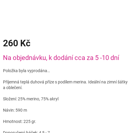
260 Kč
Měrná
Na objednávku, k dodání cca za 5 -10 dní
cena:
Položka byla vyprodána…
Příjemná teplá duhová příze s podílem merina. Ideální na zimní šátky
a oblečení.
Složení: 25% merino, 75% akryl
Návin: 590 m
Hmotnost: 225 gr.
Doporučený háček: 4,5 - 7