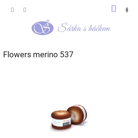
Přejít
NÁKUP
na
obsah
KOŠÍK
Flowers merino 537