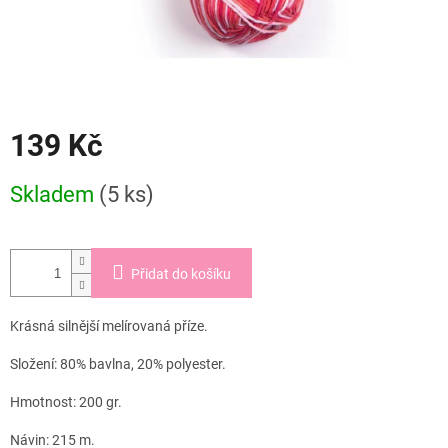
139 Kč
Měrná
Skladem
(5 ks)
cena:
Přidat do košíku
Krásná silnější melírovaná příze.
Složení: 80% bavlna, 20% polyester.
Hmotnost: 200 gr.
Návin: 215 m.