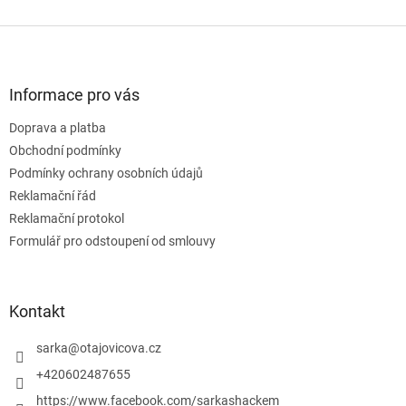
Z
á
p
a
Informace pro vás
t
Doprava a platba
í
Obchodní podmínky
Podmínky ochrany osobních údajů
Reklamační řád
Reklamační protokol
Formulář pro odstoupení od smlouvy
Kontakt
sarka
@
otajovicova.cz
+420602487655
https://www.facebook.com/sarkashackem