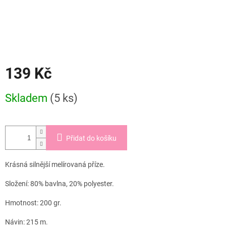
139 Kč
Měrná
Skladem
(5 ks)
cena:
Přidat do košíku
Krásná silnější melírovaná příze.
Složení: 80% bavlna, 20% polyester.
Hmotnost: 200 gr.
Návin: 215 m.