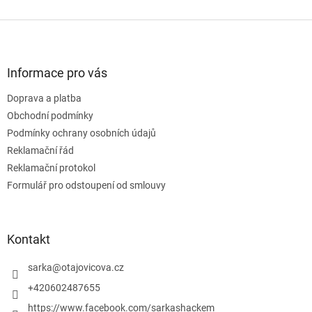
Z
á
p
a
Informace pro vás
t
Doprava a platba
í
Obchodní podmínky
Podmínky ochrany osobních údajů
Reklamační řád
Reklamační protokol
Formulář pro odstoupení od smlouvy
Kontakt
sarka
@
otajovicova.cz
+420602487655
https://www.facebook.com/sarkashackem