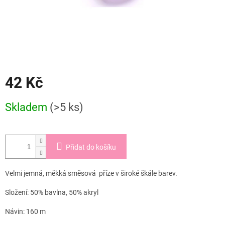
42 Kč
Měrná
Skladem
(>5 ks)
cena:
Přidat do košíku
Velmi jemná, měkká směsová příze v široké škále barev.
Složení: 50% bavlna, 50% akryl
Návin: 160 m