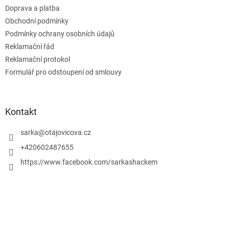
t
Doprava a platba
í
Obchodní podmínky
Podmínky ochrany osobních údajů
Reklamační řád
Reklamační protokol
Formulář pro odstoupení od smlouvy
Kontakt
sarka
@
otajovicova.cz
+420602487655
https://www.facebook.com/sarkashackem