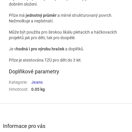
dobrém složení.
Příze má
jednotný průměr
a mírně strukturovaný povrch.
Nežmolkuje a neplstnatí.
M
ůže být použita pro širokou škálu pletacích a háčkovacích
projektů jak pro děti, tak pro dospělé.
Je v
hodná i pro výrobu hraček
a doplňků.
Příze je atestována TZÚ pro děti do 3 let.
Doplňkové parametry
Kategorie
:
Jeans
Hmotnost
:
0.05 kg
Z
á
p
a
Informace pro vás