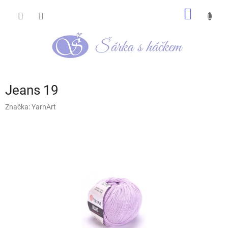
Přejít
NÁKUP
na
obsah
KOŠÍK
Jeans 19
Značka:
YarnArt