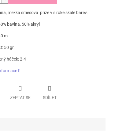
mná, měkká směsová příze v široké škále barev.
50% bavlna, 50% akryl
60 m
: 50 gr.
ný háček: 2-4
informace
ZEPTAT SE
SDÍLET