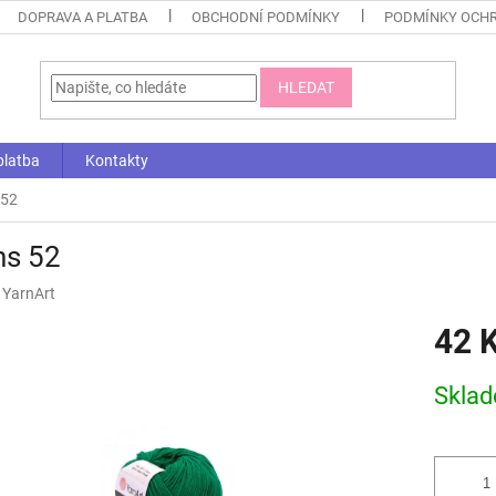
DOPRAVA A PLATBA
OBCHODNÍ PODMÍNKY
PODMÍNKY OCHR
HLEDAT
platba
Kontakty
 52
ns 52
:
YarnArt
42 
Měrná
Skla
cena: