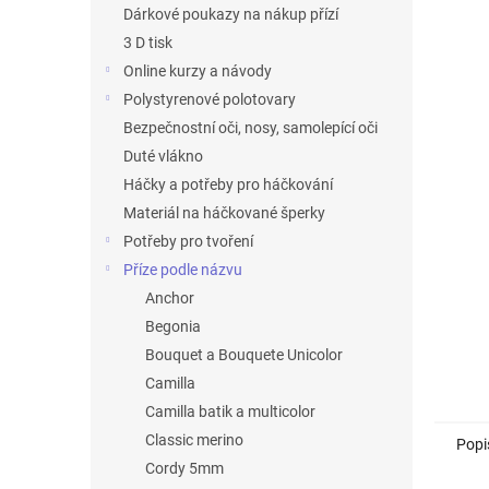
n
Dárkové poukazy na nákup přízí
e
3 D tisk
l
Online kurzy a návody
Polystyrenové polotovary
Bezpečnostní oči, nosy, samolepící oči
Duté vlákno
Háčky a potřeby pro háčkování
Materiál na háčkované šperky
Potřeby pro tvoření
Příze podle názvu
Anchor
Begonia
Bouquet a Bouquete Unicolor
Camilla
Camilla batik a multicolor
Classic merino
Popi
Cordy 5mm