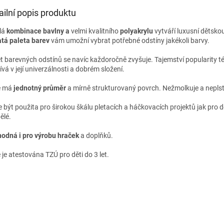
ailní popis produktu
lá
kombinace bavlny a
velmi kvalitního
polyakrylu
vytváří luxusní dětskou
tá paleta barev
vám umožní vybrat potřebné odstíny jakékoli barvy.
t barevných odstínů se navíc každoročně zvyšuje. Tajemství popularity té
vá v její univerzálnosti a dobrém složení.
e má
jednotný průměr
a mírně strukturovaný povrch. Nežmolkuje a neplst
e být použita pro širokou škálu pletacích a háčkovacích projektů jak pro dě
ělé.
hodná i pro výrobu hraček
a doplňků.
 je atestována TZÚ pro děti do 3 let.