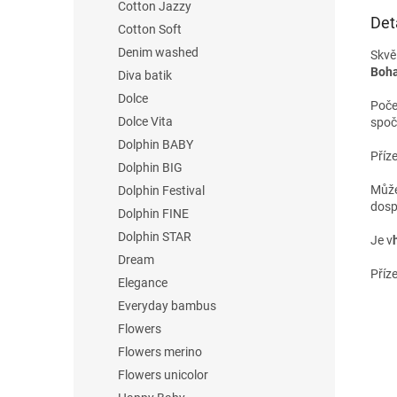
Cotton Jazzy
Det
Cotton Soft
Denim washed
Skvě
Boha
Diva batik
Dolce
Poče
Dolce Vita
spočí
Dolphin BABY
Příz
Dolphin BIG
M
ůž
Dolphin Festival
dosp
Dolphin FINE
Dolphin STAR
Je v
Dream
Příze
Elegance
Everyday bambus
Flowers
Flowers merino
Flowers unicolor