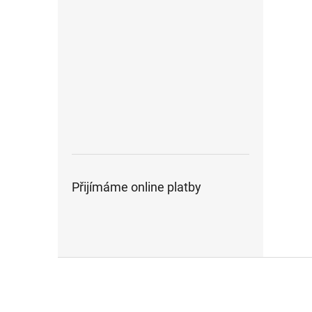
Přijímáme online platby
Z
á
p
a