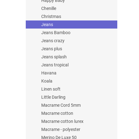
Happy Baby
Chenille
Christmas
Jeans
Jeans Bamboo
Jeans crazy
Jeans plus
Jeans splash
Jeans tropical
Havana
Koala
Linen soft
Little Darling
Macrame Cord 5mm
Macrame cotton
Macrame cotton lurex
Macrame - polyester
Merino De Luxe 50