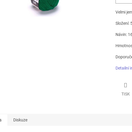
Velmi je
Složení: 
Návin: 1
Hmotnost
Doporuče
Detailní 
TISK
s
Diskuze