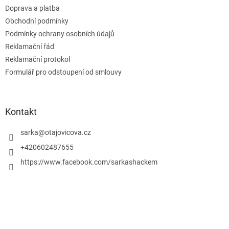
t
Doprava a platba
í
Obchodní podmínky
Podmínky ochrany osobních údajů
Reklamační řád
Reklamační protokol
Formulář pro odstoupení od smlouvy
Kontakt
sarka
@
otajovicova.cz
+420602487655
https://www.facebook.com/sarkashackem