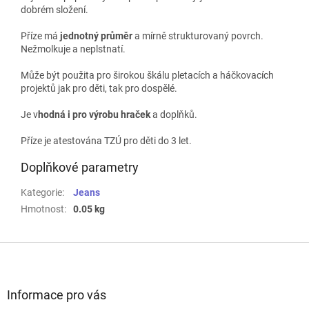
dobrém složení.
Příze má
jednotný průměr
a mírně strukturovaný povrch.
Nežmolkuje a neplstnatí.
M
ůže být použita pro širokou škálu pletacích a háčkovacích
projektů jak pro děti, tak pro dospělé.
Je v
hodná i pro výrobu hraček
a doplňků.
Příze je atestována TZÚ pro děti do 3 let.
Doplňkové parametry
Kategorie
:
Jeans
Hmotnost
:
0.05 kg
Z
á
p
a
Informace pro vás