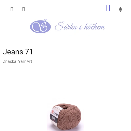
Přejít
NÁKUP
na
obsah
KOŠÍK
Jeans 71
Značka:
YarnArt