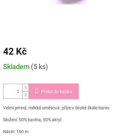
42 Kč
Měrná
Skladem
(5 ks)
cena:
Přidat do košíku
Velmi jemná, měkká směsová příze v široké škále barev.
Složení: 50% bavlna, 50% akryl
Návin: 160 m