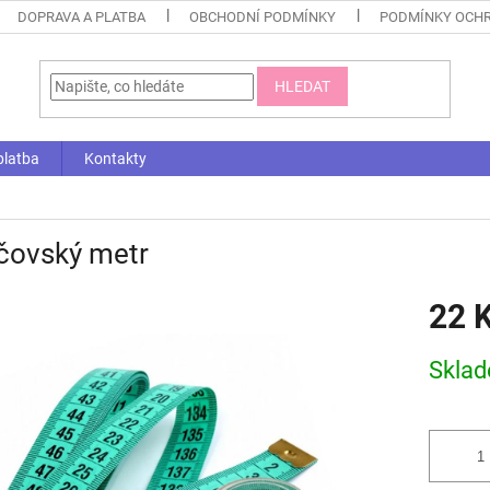
DOPRAVA A PLATBA
OBCHODNÍ PODMÍNKY
PODMÍNKY OCHR
HLEDAT
platba
Kontakty
čovský metr
22 
Měrná
Skla
cena: