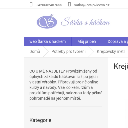
Přejít
+420602487655
sarka@otajovicova.cz
na
obsah
web Šárka s háčkem
Můj příběh
Doprava a 
Domů
Potřeby pro tvoření
Krejčovský metr
P
Krej
o
CO U MĚ NAJDETE? Provázím ženy od
s
úplných základů háčkování až po jejich
t
vlastní výrobky. Připravuji pro ně online
r
kurzy a návody. Vše, co ke kurzům a
a
projektům potřebují, naleznou tady pěkně
n
pohromadě na jednom místě.
n
í
Přeskočit
p
Kategorie
kategorie
a