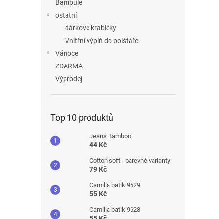
Bambule
ostatní
dárkové krabičky
Vnitřní výplň do polštáře
Vánoce
ZDARMA
Výprodej
Top 10 produktů
Jeans Bamboo
44 Kč
Cotton soft - barevné varianty
79 Kč
Camilla batik 9629
55 Kč
Camilla batik 9628
55 Kč