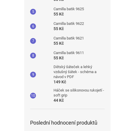
Camilla batik 9625
55 Kč
Camilla batik 9622
55 Kč
Camilla batik 9621
55 Kč
Camilla batik 9611
55 Kč
Dětský šáteček a lehký
vzdušný šátek - schéma a
návod v PDF
149 Kč
Háček se silikonovou rukojetí -
soft grip
44 Kč
Poslední hodnocení produktů