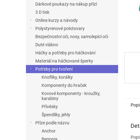
n
Dárkové poukazy na nákup přízí
e
3 D tisk
l
Online kurzy a návody
Polystyrenové polotovary
Bezpečnostní oči, nosy, samolepící oči
Duté vlákno
Háčky a potřeby pro háčkování
Materiál na háčkované šperky
Potřeby pro tvoření
Knoflíky, korálky
Komponenty do hraček
Kovové komponenty - kroužky,
karabiny
Popi
Přívěsky
Špendlíky, jehly
Příze podle názvu
Det
Anchor
Popi
Begonia