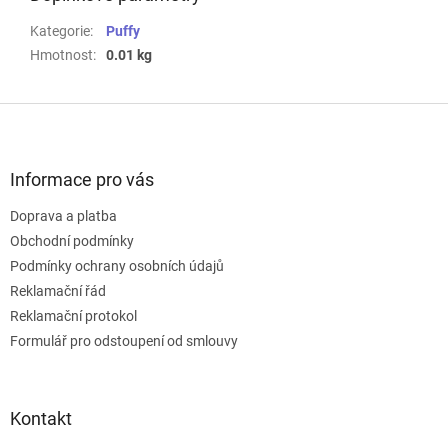
Kategorie
:
Puffy
Hmotnost
:
0.01 kg
Z
á
p
a
Informace pro vás
t
Doprava a platba
í
Obchodní podmínky
Podmínky ochrany osobních údajů
Reklamační řád
Reklamační protokol
Formulář pro odstoupení od smlouvy
Kontakt