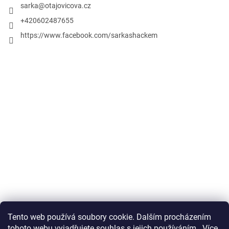
sarka
@
otajovicova.cz
+420602487655
https://www.facebook.com/sarkashackem
Tento web používá soubory cookie. Dalším procházením
Obchodní podmínky
tohoto webu vyjadřujete souhlas s jejich používáním.. Více