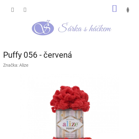
Přejít
NÁKUP
na
obsah
KOŠÍK
Puffy 056 - červená
Značka:
Alize