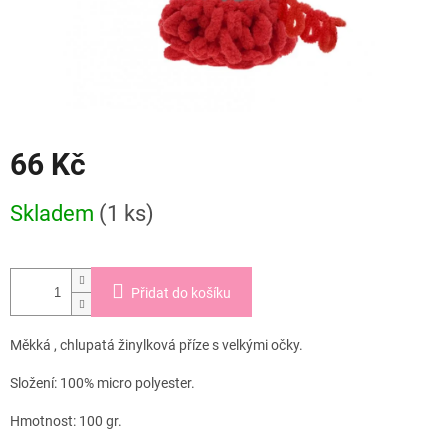
66 Kč
Měrná
Skladem
(1 ks)
cena:
Přidat do košíku
Měkká , chlupatá žinylková příze s velkými očky.
Složení: 100% micro polyester.
Hmotnost: 100 gr.