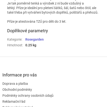
Je tak poměrně tenká a výrobek z ní bude vzdušný a
lehký.
Příze je ideální pro pletení šátků, šál, šatů nebo štól, ale
také třeba při vytváření bytových doplňků, polštářů a přehozů.
Příze je atestována TZÚ pro děti do 3 let.
Doplňkové parametry
Kategorie
:
Rosegarden
Hmotnost
:
0.25 kg
Z
á
p
a
Informace pro vás
t
Doprava a platba
í
Obchodní podmínky
Podmínky ochrany osobních údajů
Reklamační řád