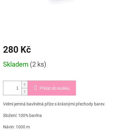
280 Kč
Měrná
Skladem
(2 ks)
cena:
Přidat do košíku
Velmi jemná bavlněná příze s krásnými přechody barev.
Složení: 100% bavlna
Návin: 1000 m