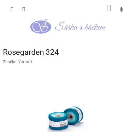
Přejít
NÁKUP
na
obsah
KOŠÍK
Rosegarden 324
Značka:
YarnArt