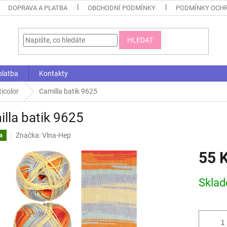
DOPRAVA A PLATBA
OBCHODNÍ PODMÍNKY
PODMÍNKY OCHR
HLEDAT
platba
Kontakty
ticolor
Camilla batik 9625
lla batik 9625
Značka:
Vlna-Hep
a
55 
Měrná
Skla
cena: