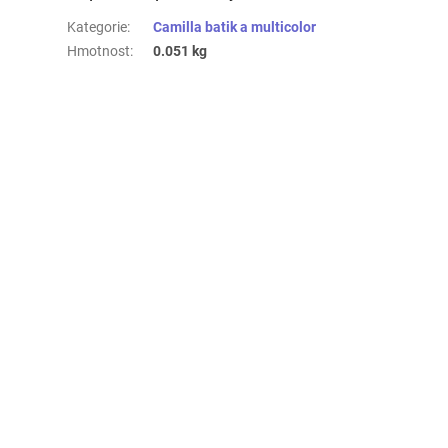
Kategorie
:
Camilla batik a multicolor
Hmotnost
:
0.051 kg