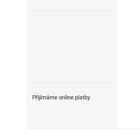
Přijímáme online platby
Z
á