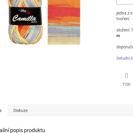
jedna z n
tvoření
složení:
m
doporučen
Detailní 
TISK
s
Diskuze
ailní popis produktu