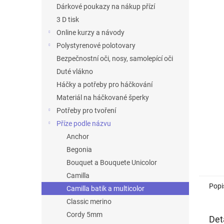
n
Dárkové poukazy na nákup přízí
e
3 D tisk
l
Online kurzy a návody
Polystyrenové polotovary
Bezpečnostní oči, nosy, samolepící oči
Duté vlákno
Háčky a potřeby pro háčkování
Materiál na háčkované šperky
Potřeby pro tvoření
Příze podle názvu
Anchor
Begonia
Bouquet a Bouquete Unicolor
Camilla
Popi
Camilla batik a multicolor
Classic merino
Cordy 5mm
Det