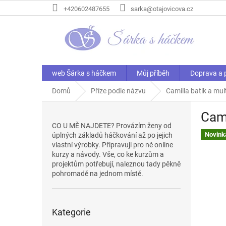
Přejít
+420602487655
sarka@otajovicova.cz
na
obsah
web Šárka s háčkem
Můj příběh
Doprava a 
Domů
Příze podle názvu
Camilla batik a mul
P
Cami
o
CO U MĚ NAJDETE? Provázím ženy od
s
Novink
úplných základů háčkování až po jejich
t
vlastní výrobky. Připravuji pro ně online
r
kurzy a návody. Vše, co ke kurzům a
a
projektům potřebují, naleznou tady pěkně
n
pohromadě na jednom místě.
n
í
Přeskočit
p
Kategorie
kategorie
a