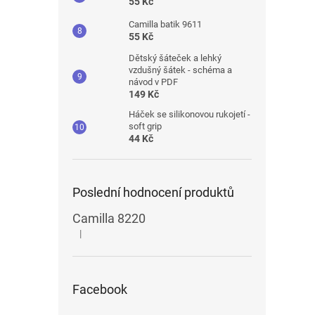
55 Kč
Camilla batik 9611
55 Kč
Dětský šáteček a lehký
vzdušný šátek - schéma a
návod v PDF
149 Kč
Háček se silikonovou rukojetí -
soft grip
44 Kč
Poslední hodnocení produktů
Camilla 8220
|
Hodnocení produktu je 5 z 5 hvězdiček.
Facebook