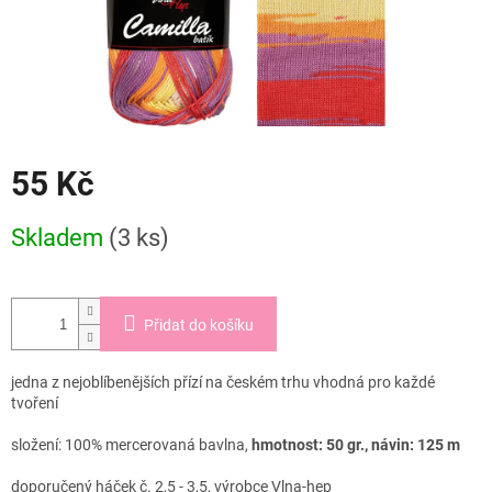
55 Kč
Měrná
Skladem
(3 ks)
cena:
Přidat do košíku
jedna z nejoblíbenějších přízí na českém trhu vhodná pro každé
tvoření
složení: 100% mercerovaná bavlna,
hmotnost: 50 gr., návin: 125 m
doporučený háček č. 2,5 - 3,5, výrobce Vlna-hep