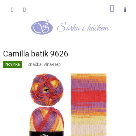
Přejít
NÁKUP
na
obsah
KOŠÍK
Camilla batik 9626
Značka:
Vlna-Hep
Novinka