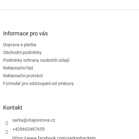
Z
á
p
a
Informace pro vás
t
Doprava a platba
í
Obchodní podmínky
Podmínky ochrany osobních údajů
Reklamační řád
Reklamační protokol
Formulář pro odstoupení od smlouvy
Kontakt
sarka
@
otajovicova.cz
+420602487655
https://www.facebook.com/sarkashackem