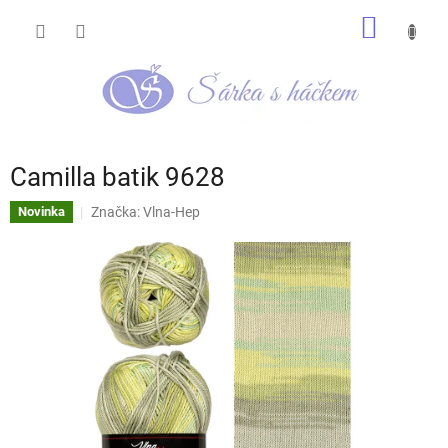
Přejít
NÁKUP
na
obsah
KOŠÍK
Camilla batik 9628
Značka:
Vlna-Hep
Novinka