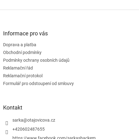
Z
á
p
a
Informace pro vás
t
Doprava a platba
í
Obchodní podmínky
Podmínky ochrany osobních údajů
Reklamační řád
Reklamační protokol
Formulář pro odstoupení od smlouvy
Kontakt
sarka
@
otajovicova.cz
+420602487655
https://www.facebook.com/sarkashackem