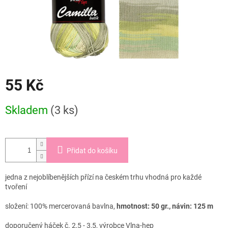
55 Kč
Měrná
Skladem
(3 ks)
cena:
Přidat do košíku
jedna z nejoblíbenějších přízí na českém trhu vhodná pro každé
tvoření
složení: 100% mercerovaná bavlna,
hmotnost: 50 gr., návin: 125 m
doporučený háček č. 2,5 - 3,5, výrobce Vlna-hep