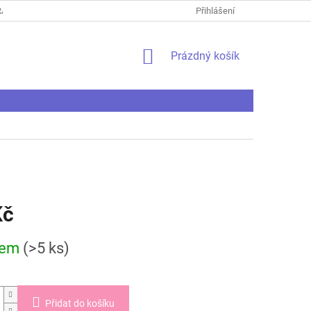
ANY OSOBNÍCH ÚDAJŮ
REKLAMAČNÍ ŘÁD
Přihlášení
REKLAMAČNÍ PROTO
NÁKUPNÍ
Prázdný košík
KOŠÍK
Kč
dem
(>5 ks)
Přidat do košíku