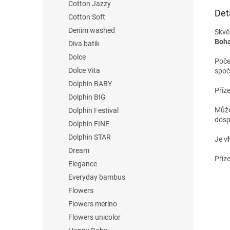
Cotton Jazzy
Det
Cotton Soft
Denim washed
Skvě
Boha
Diva batik
Dolce
Poče
Dolce Vita
spočí
Dolphin BABY
Příz
Dolphin BIG
M
ůž
Dolphin Festival
dosp
Dolphin FINE
Dolphin STAR
Je v
Dream
Příze
Elegance
Everyday bambus
Flowers
Flowers merino
Flowers unicolor