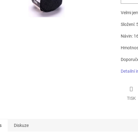
Velmi je
Složení: 
Návin: 1
Hmotnost
Doporuče
Detailní 
TISK
s
Diskuze