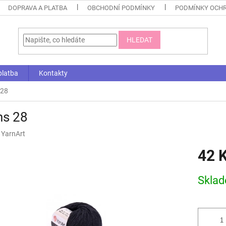
DOPRAVA A PLATBA
OBCHODNÍ PODMÍNKY
PODMÍNKY OCHR
HLEDAT
platba
Kontakty
 28
ns 28
:
YarnArt
42 
Měrná
Skla
cena: