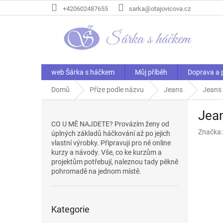
Přejít
+420602487655
sarka@otajovicova.cz
na
obsah
web Šárka s háčkem
Můj příběh
Doprava a 
Domů
Příze podle názvu
Jeans
Jeans
P
Jea
o
CO U MĚ NAJDETE? Provázím ženy od
s
Značka
úplných základů háčkování až po jejich
t
vlastní výrobky. Připravuji pro ně online
r
kurzy a návody. Vše, co ke kurzům a
a
projektům potřebují, naleznou tady pěkně
n
pohromadě na jednom místě.
n
í
Přeskočit
p
Kategorie
kategorie
a