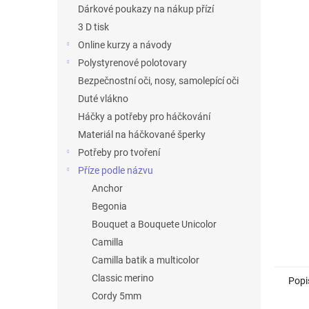
n
Dárkové poukazy na nákup přízí
e
3 D tisk
l
Online kurzy a návody
Polystyrenové polotovary
Bezpečnostní oči, nosy, samolepící oči
Duté vlákno
Háčky a potřeby pro háčkování
Materiál na háčkované šperky
Potřeby pro tvoření
Příze podle názvu
Anchor
Begonia
Bouquet a Bouquete Unicolor
Camilla
Camilla batik a multicolor
Classic merino
Popi
Cordy 5mm