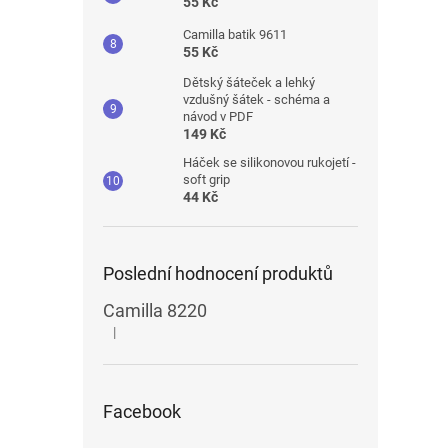
55 Kč
Camilla batik 9611
55 Kč
Dětský šáteček a lehký
vzdušný šátek - schéma a
návod v PDF
149 Kč
Háček se silikonovou rukojetí -
soft grip
44 Kč
Poslední hodnocení produktů
Camilla 8220
|
Hodnocení produktu je 5 z 5 hvězdiček.
Facebook