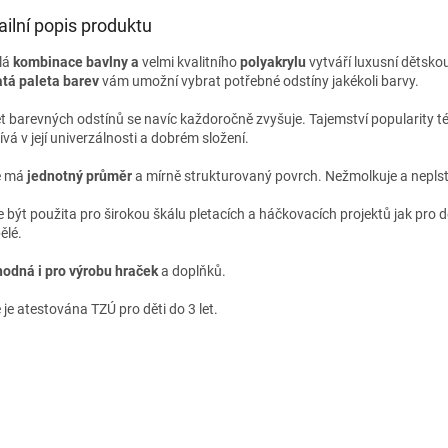
ailní popis produktu
lá
kombinace bavlny a
velmi kvalitního
polyakrylu
vytváří luxusní dětskou
tá paleta barev
vám umožní vybrat potřebné odstíny jakékoli barvy.
t barevných odstínů se navíc každoročně zvyšuje. Tajemství popularity té
vá v její univerzálnosti a dobrém složení.
e má
jednotný průměr
a mírně strukturovaný povrch. Nežmolkuje a neplst
e být použita pro širokou škálu pletacích a háčkovacích projektů jak pro dě
ělé.
hodná i pro výrobu hraček
a doplňků.
 je atestována TZÚ pro děti do 3 let.