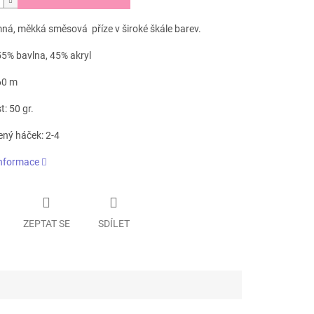
mná, měkká směsová příze v široké škále barev.
55% bavlna, 45% akryl
60 m
: 50 gr.
ný háček: 2-4
informace
ZEPTAT SE
SDÍLET