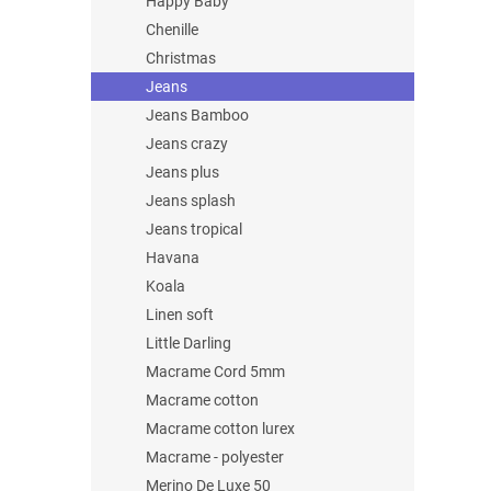
Happy Baby
Chenille
Christmas
Jeans
Jeans Bamboo
Jeans crazy
Jeans plus
Jeans splash
Jeans tropical
Havana
Koala
Linen soft
Little Darling
Macrame Cord 5mm
Macrame cotton
Macrame cotton lurex
Macrame - polyester
Merino De Luxe 50