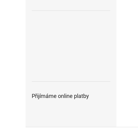
Přijímáme online platby
Z
á