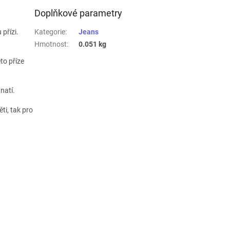
Doplňkové parametry
 přízi.
Kategorie
:
Jeans
Hmotnost
:
0.051 kg
to příze
natí.
ti, tak pro