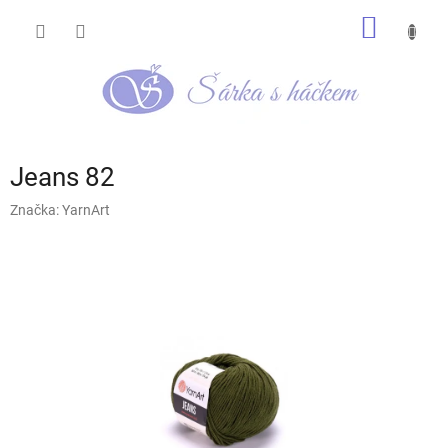
Přejít
NÁKUP
na
obsah
KOŠÍK
Jeans 82
Značka:
YarnArt