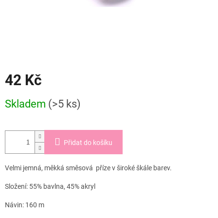
42 Kč
Měrná
Skladem
(>5 ks)
cena:
Přidat do košíku
Velmi jemná, měkká směsová příze v široké škále barev.
Složení: 55% bavlna, 45% akryl
Návin: 160 m