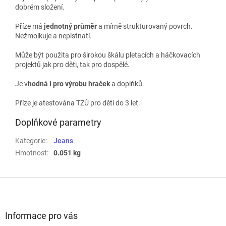
dobrém složení.
Příze má
jednotný průměr
a mírně strukturovaný povrch.
Nežmolkuje a neplstnatí.
M
ůže být použita pro širokou škálu pletacích a háčkovacích
projektů jak pro děti, tak pro dospělé.
Je v
hodná i pro výrobu hraček
a doplňků.
Příze je atestována TZÚ pro děti do 3 let.
Doplňkové parametry
Kategorie
:
Jeans
Hmotnost
:
0.051 kg
Z
á
p
a
Informace pro vás