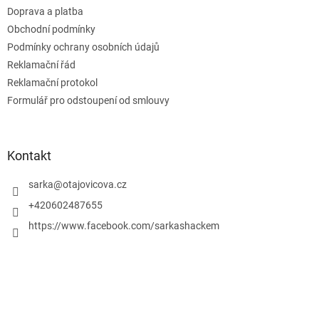
t
Doprava a platba
í
Obchodní podmínky
Podmínky ochrany osobních údajů
Reklamační řád
Reklamační protokol
Formulář pro odstoupení od smlouvy
Kontakt
sarka
@
otajovicova.cz
+420602487655
https://www.facebook.com/sarkashackem