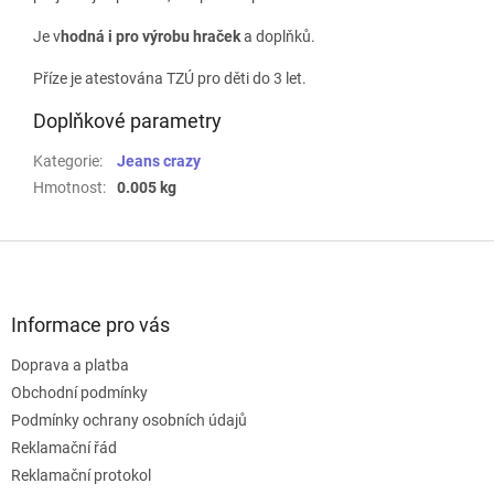
Je v
hodná i pro výrobu hraček
a doplňků.
Příze je atestována TZÚ pro děti do 3 let.
Doplňkové parametry
Kategorie
:
Jeans crazy
Hmotnost
:
0.005 kg
Z
á
p
a
Informace pro vás
t
Doprava a platba
í
Obchodní podmínky
Podmínky ochrany osobních údajů
Reklamační řád
Reklamační protokol