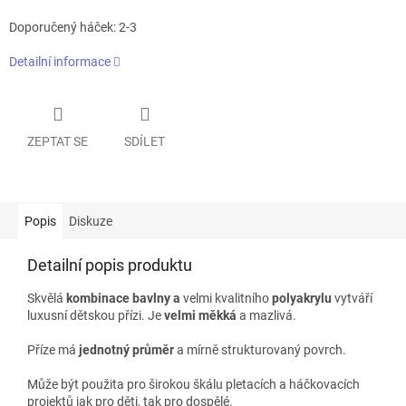
Doporučený háček: 2-3
Detailní informace
ZEPTAT SE
SDÍLET
Popis
Diskuze
Detailní popis produktu
Skvělá
kombinace bavlny a
velmi kvalitního
polyakrylu
vytváří
luxusní dětskou přízi. Je
velmi měkká
a mazlivá.
Příze má
jednotný průměr
a mírně strukturovaný povrch.
M
ůže být použita pro širokou škálu pletacích a háčkovacích
projektů jak pro děti, tak pro dospělé.