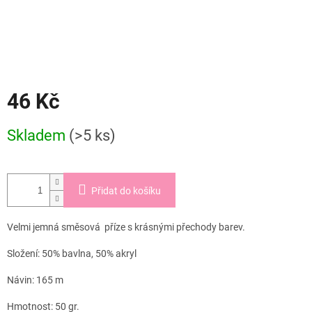
46 Kč
Měrná
Skladem
(>5 ks)
cena:
Přidat do košíku
Velmi jemná směsová příze s krásnými přechody barev.
Složení: 50% bavlna, 50% akryl
Návin: 165 m
Hmotnost: 50 gr.