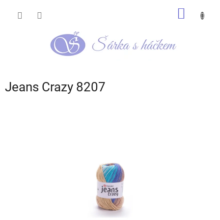
Přejít
NÁKUP
na
obsah
KOŠÍK
Jeans Crazy 8207