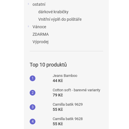
ostatní
dárkové krabičky
Vnitřní výplň do polštáře
Vánoce
ZDARMA
Výprodej
Top 10 produktů
Jeans Bamboo
44 Kč
Cotton soft - barevné varianty
79 Kč
Camilla batik 9629
55 Kč
Camilla batik 9628
55 Kč