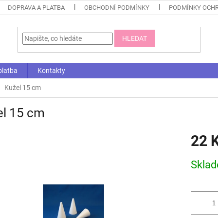
DOPRAVA A PLATBA
OBCHODNÍ PODMÍNKY
PODMÍNKY OCHR
HLEDAT
platba
Kontakty
Kužel 15 cm
el 15 cm
22 
Měrná
Skla
cena: