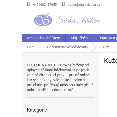
Přejít
+420602487655
sarka@otajovicova.cz
na
obsah
web Šárka s háčkem
Můj příběh
Doprava a 
Domů
Polystyrenové polotovary
kužely
P
Kuž
o
CO U MĚ NAJDETE? Provázím ženy od
s
úplných základů háčkování až po jejich
t
vlastní výrobky. Připravuji pro ně online
r
kurzy a návody. Vše, co ke kurzům a
a
projektům potřebují, naleznou tady pěkně
n
pohromadě na jednom místě.
n
í
Přeskočit
p
Kategorie
kategorie
a