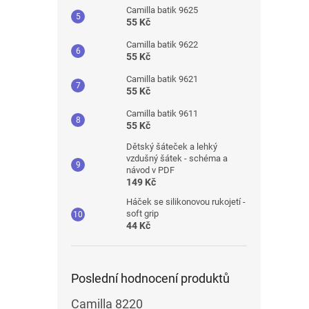
Camilla batik 9625
55 Kč
Camilla batik 9622
55 Kč
Camilla batik 9621
55 Kč
Camilla batik 9611
55 Kč
Dětský šáteček a lehký
vzdušný šátek - schéma a
návod v PDF
149 Kč
Háček se silikonovou rukojetí -
soft grip
44 Kč
Poslední hodnocení produktů
Camilla 8220