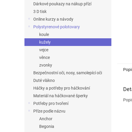
n
Dárkové poukazy na nákup přízí
e
3 D tisk
l
Online kurzy a návody
Polystyrenové polotovary
koule
kužely
vejce
věnce
zvonky
Popi
Bezpečnostní oči, nosy, samolepící oči
Duté vlákno
Háčky a potřeby pro háčkování
Det
Materiál na háčkované šperky
Popi
Potřeby pro tvoření
Příze podle názvu
Anchor
Begonia