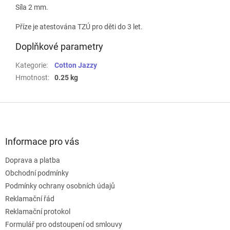
Síla 2 mm.
Příze je atestována TZÚ pro děti do 3 let.
Doplňkové parametry
Kategorie
:
Cotton Jazzy
Hmotnost
:
0.25 kg
Z
á
p
a
Informace pro vás
t
Doprava a platba
í
Obchodní podmínky
Podmínky ochrany osobních údajů
Reklamační řád
Reklamační protokol
Formulář pro odstoupení od smlouvy