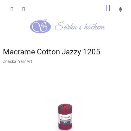
Přejít
NÁKUP
na
obsah
KOŠÍK
Macrame Cotton Jazzy 1205
Značka:
YarnArt