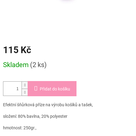
115 Kč
Měrná
Skladem
(2 ks)
cena:
Přidat do košíku
Efektní šňůrková příze na výrobu košíků a tašek,
složení: 80% bavlna, 20% polyester
hmotnost: 250gr.,